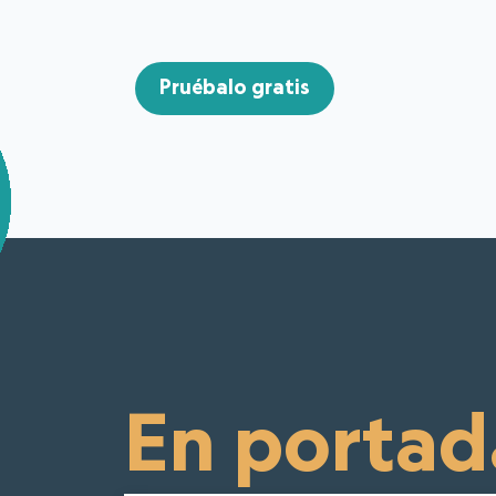
Pruébalo gratis
En portad