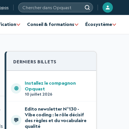
opos
Chercher sur les sites Opquast
fication
Conseil & formations
Écosystème
DERNIERS BILLETS
Installez le compagnon
🌐
Opquast
10 juillet 2026
Edito newsletter N°130 -
r
Vibe coding : le rôle décisif
💬
des règles et du vocabulaire
ls
qualité