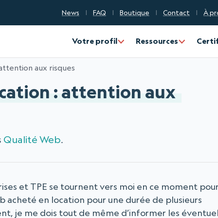
News
FAQ
Boutique
Contact
À pr
Votre profil
Ressources
Certi
attention aux risques
cation : attention aux
s
Qualité Web
.
rises et TPE se tournent vers moi en ce moment pou
 acheté en location pour une durée de plusieurs
t, je me dois tout de même d’informer les éventue