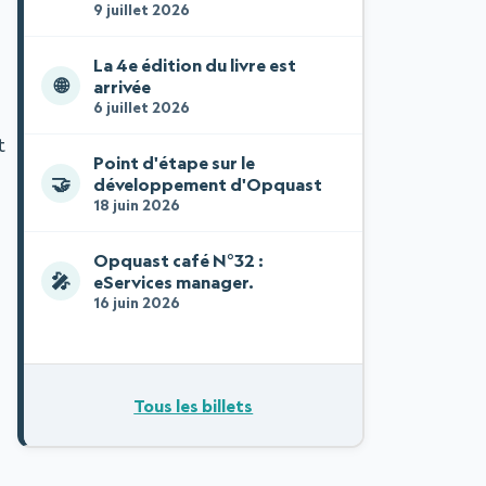
9 juillet 2026
La 4e édition du livre est
🌐
arrivée
6 juillet 2026
t
Point d'étape sur le
🤝
développement d'Opquast
18 juin 2026
Opquast café N°32 :
🎤
eServices manager.
16 juin 2026
Tous les billets