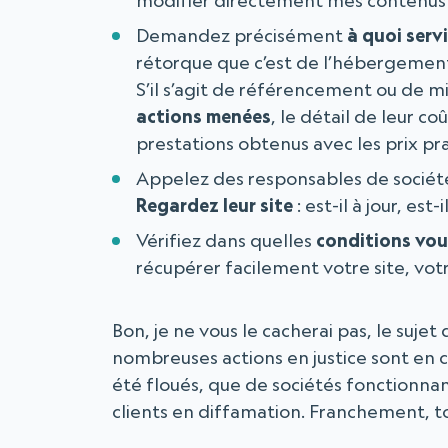
modifier directement mes contenus et
Demandez précisément
à quoi serv
rétorque que c’est de l’hébergemen
S’il s’agit de référencement ou de mi
actions menées
, le détail de leur co
prestations obtenus avec les prix prat
Appelez des responsables de société
Regardez leur site
: est-il à jour, est-
Vérifiez dans quelles
conditions vous
récupérer facilement votre site, v
Bon, je ne vous le cacherai pas, le suje
nombreuses actions en justice sont en co
été floués, que de sociétés fonctionn
clients en diffamation. Franchement, tou