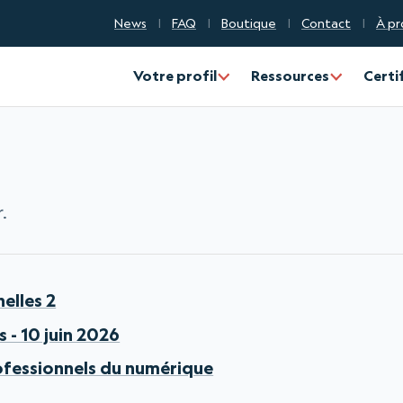
News
FAQ
Boutique
Contact
À pr
Votre profil
Ressources
Certi
.
elles 2
 - 10 juin 2026
rofessionnels du numérique