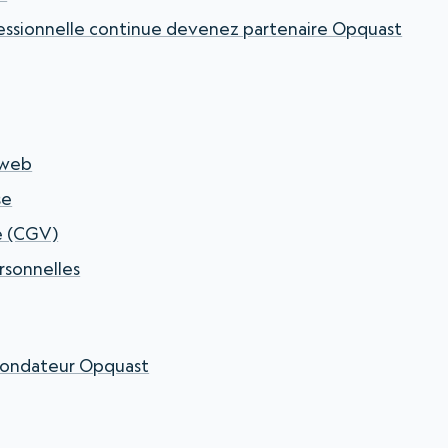
essionnelle continue devenez partenaire Opquast
 web
se
e (CGV)
rsonnelles
t fondateur Opquast