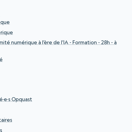
t
ique
rique
ité numérique à l’ère de l’IA - Formation - 28h - à
té
ié·e·s Opquast
taires
s