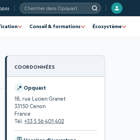
opos
Chercher sur les sites Opquast
fication
Conseil & formations
Écosystème
COORDONNÉES
Opquast
18, rue Lucien Granet
33150 Cenon
France
Tél.
+33 5 56 401 402