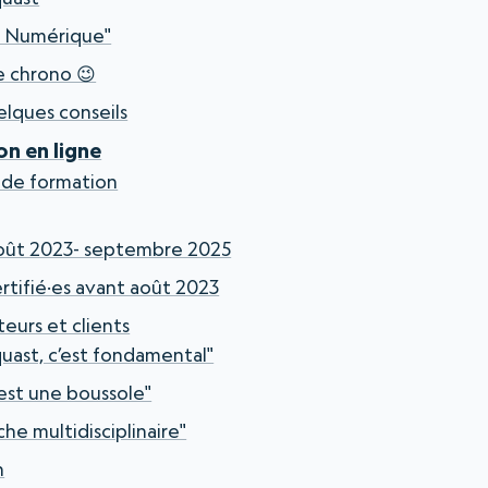
é Numérique"
e chrono 😉
elques conseils
on en ligne
t de formation
août 2023- septembre 2025
rtifié·es avant août 2023
eurs et clients
quast, c’est fondamental"
est une boussole"
he multidisciplinaire"
n