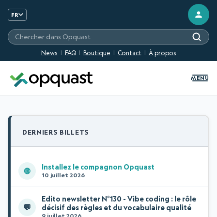
FR
Chercher sur les sites Opquast
News
FAQ
Boutique
Contact
À propos
MENU
DERNIERS BILLETS
Installez le compagnon Opquast
🌐
10 juillet 2026
Edito newsletter N°130 - Vibe coding : le rôle
💬
décisif des règles et du vocabulaire qualité
9 juillet 2026