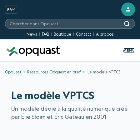
FR
Chercher sur les sites Opquast
News
FAQ
Boutique
Contact
À propos
MENU
Opquast
Ressources Opquast en bref
Le modèle VPTCS
Le modèle VPTCS
Un modèle dédié à la qualité numérique créé
par Élie Sloïm et Éric Gateau en 2001