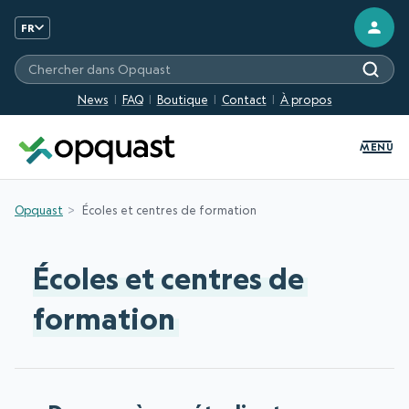
FR
Chercher sur les sites Opquast
News
FAQ
Boutique
Contact
À propos
MENU
Opquast
Écoles et centres de formation
Écoles et centres de
formation