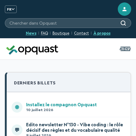
FR
Chercher sur les sites Opquast
News
FAQ
Boutique
Contact
À propos
MENU
DERNIERS BILLETS
Installez le compagnon Opquast
🌐
10 juillet 2026
Edito newsletter N°130 - Vibe coding : le rôle
💬
décisif des règles et du vocabulaire qualité
9 juillet 2026