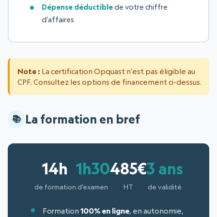
Dépense déductible
de votre chiffre
d’affaires
Note :
La certification Opquast n’est pas éligible au
CPF. Consultez les options de financement ci-dessus.
La formation en bref
14h
1h30
485€
3 ans
de formation
d’examen
HT
de validité
Formation
100% en ligne
, en autonomie,