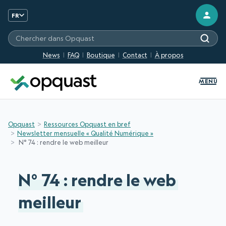
FR
Chercher sur les sites Opquast
News
FAQ
Boutique
Contact
À propos
MENU
Opquast
Ressources Opquast en bref
Newsletter mensuelle « Qualité Numérique »
N° 74 : rendre le web meilleur
N° 74 : rendre le web
meilleur