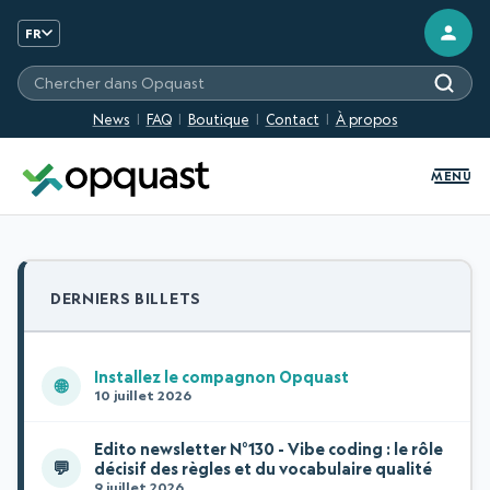
FR
Chercher sur les sites Opquast
News
FAQ
Boutique
Contact
À propos
MENU
DERNIERS BILLETS
Installez le compagnon Opquast
🌐
10 juillet 2026
Edito newsletter N°130 - Vibe coding : le rôle
💬
décisif des règles et du vocabulaire qualité
9 juillet 2026