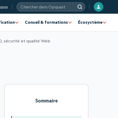
opos
Chercher sur les sites Opquast
fication
Conseil & formations
Écosystème
, sécurité et qualité Web
Sommaire