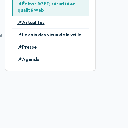
Édito : RGPD, sécurité et
qualité Web
Actualités
Le coin des vieux de la veille
nt
Presse
Agenda