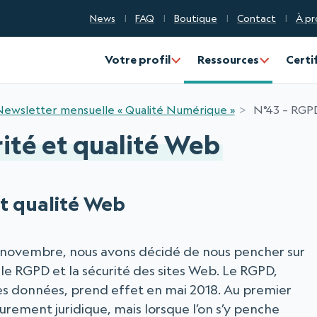
News
FAQ
Boutique
Contact
À pr
Votre profil
Ressources
Certi
ewsletter mensuelle « Qualité Numérique »
N°43 – RGPD
ité et qualité Web
et qualité Web
 16 novembre, nous avons décidé de nous pencher sur
le RGPD et la sécurité des sites Web. Le RGPD,
es données, prend effet en mai 2018. Au premier
rement juridique, mais lorsque l’on s’y penche