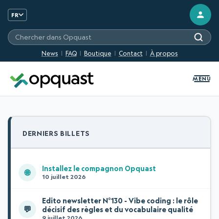
FR
Chercher sur les sites Opquast
News
FAQ
Boutique
Contact
À propos
MENU
DERNIERS BILLETS
Installez le compagnon Opquast
🌐
10 juillet 2026
Edito newsletter N°130 - Vibe coding : le rôle
💬
décisif des règles et du vocabulaire qualité
9 juillet 2026