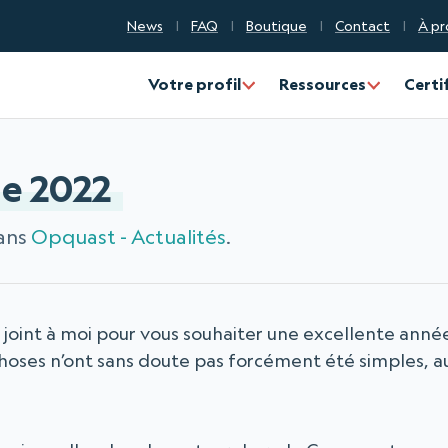
News
FAQ
Boutique
Contact
À pr
Votre profil
Ressources
Certi
le 2022
dans
Opquast - Actualités
.
 joint à moi pour vous souhaiter une excellente anné
choses n’ont sans doute pas forcément été simples, a