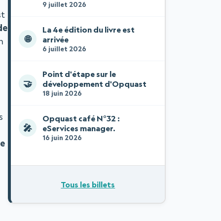
9 juillet 2026
st
de
La 4e édition du livre est
🌐
arrivée
n
6 juillet 2026
Point d'étape sur le
🤝
développement d'Opquast
18 juin 2026
s
Opquast café N°32 :
🎤
eServices manager.
16 juin 2026
ue
Tous les billets