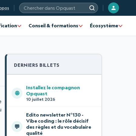
opos
Chercher sur les sites Opquast
fication
Conseil & formations
Écosystème
DERNIERS BILLETS
Installez le compagnon
🌐
Opquast
10 juillet 2026
e
u
Edito newsletter N°130 -
Vibe coding : le rôle décisif
💬
des règles et du vocabulaire
qualité