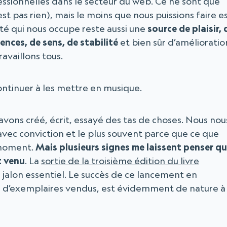
essionnelles dans le secteur du web. Ce ne sont que
est pas rien), mais le moins que nous puissions faire e
ité qui nous occupe reste aussi une
source de plaisir, 
nces, de sens, de stabilité
et bien sûr d’amélioratio
ravaillons tous.
 continuer à les mettre en musique.
 avons créé, écrit, essayé des tas de choses. Nous nou
avec conviction et le plus souvent parce que ce que
 moment.
Mais plusieurs signes me laissent penser q
t venu
. La
sortie de la troisième édition du livre
 jalon essentiel. Le succès de ce lancement en
r d’exemplaires vendus, est évidemment de nature à