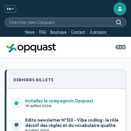
FR
Chercher sur les sites Opquast
News
FAQ
Boutique
Contact
À propos
MENU
DERNIERS BILLETS
Installez le compagnon Opquast
🌐
10 juillet 2026
Edito newsletter N°130 - Vibe coding : le rôle
💬
décisif des règles et du vocabulaire qualité
9 juillet 2026