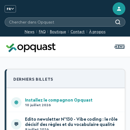
FR
Chercher sur les sites Opquast
News
FAQ
Boutique
Contact
À propos
MENU
DERNIERS BILLETS
Installez le compagnon Opquast
🌐
10 juillet 2026
Edito newsletter N°130 - Vibe coding : le rôle
💬
décisif des règles et du vocabulaire qualité
9 juillet 2026