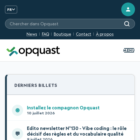
FR
Chercher sur les sites Opquast
News
FAQ
Boutique
Contact
À propos
MENU
DERNIERS BILLETS
Installez le compagnon Opquast
🌐
10 juillet 2026
Edito newsletter N°130 - Vibe coding : le rôle
💬
décisif des règles et du vocabulaire qualité
9 juillet 2026