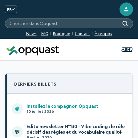
FR
Chercher sur les sites Opquast
News
FAQ
Boutique
Contact
À propos
MENU
DERNIERS BILLETS
Installez le compagnon Opquast
🌐
10 juillet 2026
Edito newsletter N°130 - Vibe coding : le rôle
💬
décisif des règles et du vocabulaire qualité
9 juillet 2026