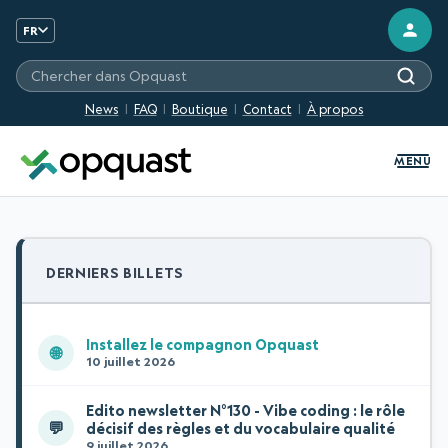
FR
Chercher sur les sites Opquast
News
FAQ
Boutique
Contact
À propos
MENU
DERNIERS BILLETS
Installez le compagnon Opquast
🌐
10 juillet 2026
Edito newsletter N°130 - Vibe coding : le rôle
💬
décisif des règles et du vocabulaire qualité
9 juillet 2026