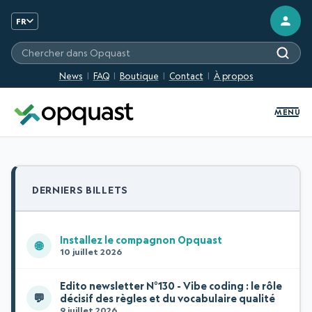
FR
Chercher sur les sites Opquast
News
FAQ
Boutique
Contact
À propos
MENU
DERNIERS BILLETS
Installez le compagnon Opquast
🌐
10 juillet 2026
Edito newsletter N°130 - Vibe coding : le rôle
💬
décisif des règles et du vocabulaire qualité
9 juillet 2026