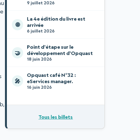
au
9 juillet 2026
le
La 4e édition du livre est
🌐
arrivée
6 juillet 2026
Point d'étape sur le
🤝
développement d'Opquast
18 juin 2026
Opquast café N°32 :
s
🎤
eServices manager.
16 juin 2026
b,
Tous les billets