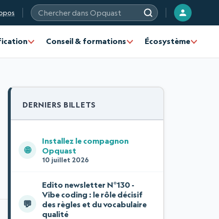
opos
Chercher sur les sites Opquast
fication
Conseil & formations
Écosystème
DERNIERS BILLETS
Installez le compagnon
🌐
Opquast
10 juillet 2026
Edito newsletter N°130 -
Vibe coding : le rôle décisif
💬
des règles et du vocabulaire
qualité