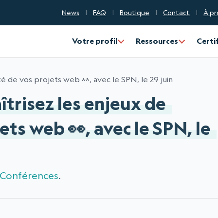
News
FAQ
Boutique
Contact
À pr
Votre profil
Ressources
Certi
é de vos projets web 👀, avec le SPN, le 29 juin
trisez les enjeux de
ets web 👀, avec le SPN, le
Conférences
.