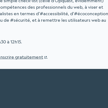
 une simple check-list (celle d’Opquast, évidemment)
es compétences des professionnels du web, à viser et
réalistes en termes d’#accessibilité, d’#écoconception
 de #sécurité, et à remettre les utilisateurs web au
h30 à 12h15.
inscrire gratuitement
.